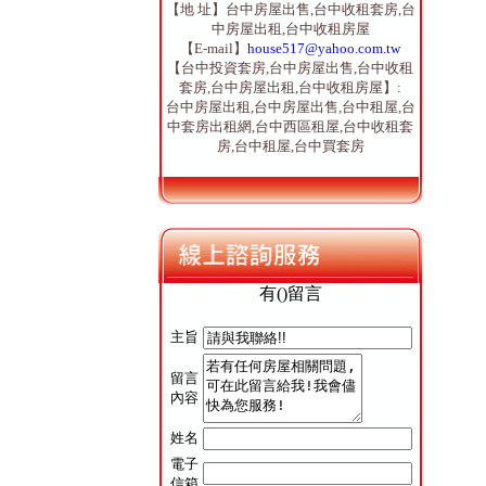
【地 址】台中房屋出售,台中收租套房,台
中房屋出租,台中收租房屋
【E-mail】
house517@yahoo.com.tw
【台中投資套房,台中房屋出售,台中收租
套房,台中房屋出租,台中收租房屋】:
台中房屋出租,台中房屋出售,台中租屋,台
中套房出租網,台中西區租屋,台中收租套
房,台中租屋,台中買套房
有()留言
主旨
留言
內容
姓名
電子
信箱