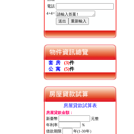
電話
4+4=
套 房
(3)
件
公 寓
(5)
件
房屋貸款試算表
房屋貸款金額：
新臺幣
元整
年利率
％
借款期限
年(1-30年）