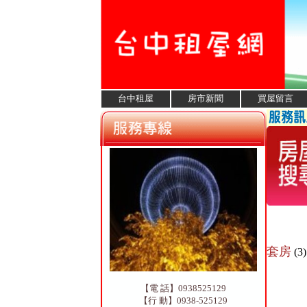
台中租屋
房市新聞
買屋留言
套房
(3)
【電 話】0938525129
【行 動】0938-525129