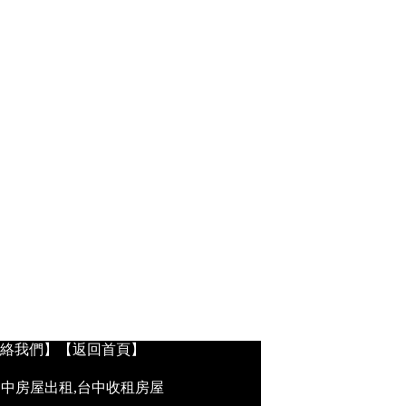
絡我們
】【
返回首頁
】
房,台中房屋出租,台中收租房屋