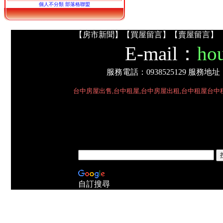
屋仲介,台中房屋樂天資訊,台中房屋逢
個人不分類 部落格聯盟
甲商圈,台中房屋買屋賣屋不動產,台中
房屋,台中房地王,台中套房出售,房屋大
台中房屋,台中租屋,台中房屋網,大台中
【
房市新聞
】【
買屋留言
】【
賣屋留言
】
房屋網,台中房屋網,台中房屋,台中租屋
E-mail：
ho
房屋,台中租屋,台中房屋出租,台中租屋
網,台中租屋資訊,台中租屋,大台中租屋,
台中租屋, 台中租屋網,奇集集台中租屋,
服務電話：0938525129 服
台中租屋網 ,台中租屋,台中租屋通
台中房屋出售,台中租屋,台中房屋出租,台中租屋台中
自訂搜尋