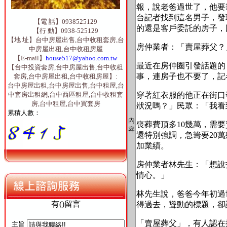
報，說老爸過世了，他要
台記者找到這名男子，發
【電 話】0938525129
的還是客戶委託的房子，
【行 動】0938-525129
【地 址】台中房屋出售,台中收租套房,台
房仲業者：「賣屋葬父？
中房屋出租,台中收租房屋
【E-mail】
house517@yahoo.com.tw
最近在房仲圈引發話題的
【台中投資套房,台中房屋出售,台中收租
事，連房子也不要了，記
套房,台中房屋出租,台中收租房屋】:
台中房屋出租,台中房屋出售,台中租屋,台
中套房出租網,台中西區租屋,台中收租套
穿著紅衣服的他正在街口
房,台中租屋,台中買套房
狀況嗎？」民眾：「我看
累積人數：
內
喪葬費頂多10幾萬，需
容
還特別強調，急籌要20
加業績。
房仲業者林先生：「想說
情心。」
林先生說，爸爸今年初過
有()留言
得過去，聳動的標題，卻
「賣屋葬父」，有人認在
主旨